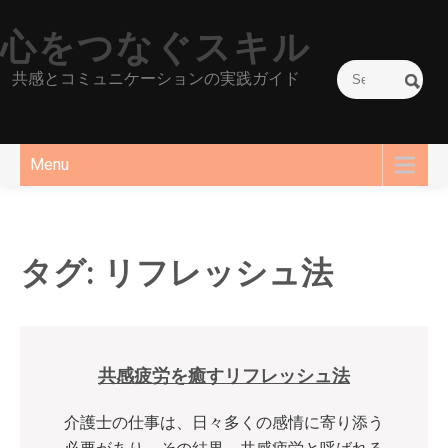
Skip
心をつなぐスキル
to
content
共感とコミュニケーションの実践ガイド
Menu
タグ:
リフレッシュ法
共感疲労を癒すリフレッシュ法
介護士の仕事は、日々多くの感情に寄り添う