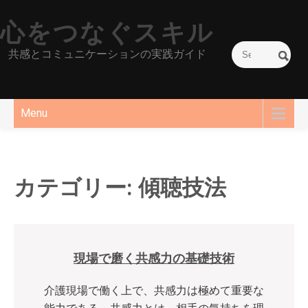
Skip
心をつなぐスキル
to
content
共感とコミュニケーションの実践ガイド
Menu
カテゴリー:
傾聴技法
現場で磨く共感力の基礎技術
介護現場で働く上で、共感力は極めて重要な